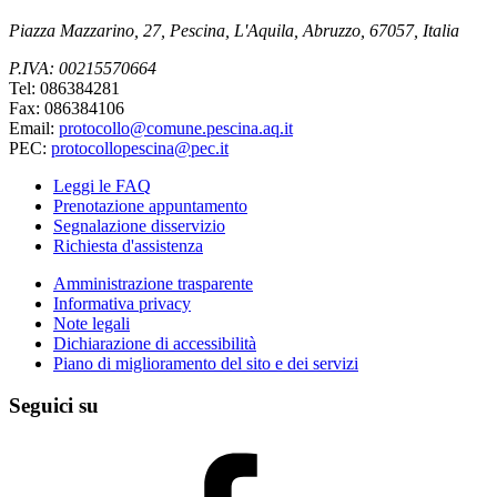
Piazza Mazzarino, 27, Pescina, L'Aquila, Abruzzo, 67057, Italia
P.IVA: 00215570664
Tel: 086384281
Fax: 086384106
Email:
protocollo@comune.pescina.aq.it
PEC:
protocollopescina@pec.it
Leggi le FAQ
Prenotazione appuntamento
Segnalazione disservizio
Richiesta d'assistenza
Amministrazione trasparente
Informativa privacy
Note legali
Dichiarazione di accessibilità
Piano di miglioramento del sito e dei servizi
Seguici su