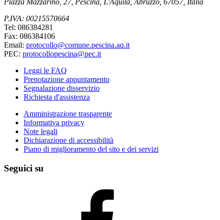
Piazza Mazzarino, 27, Pescina, L'Aquila, Abruzzo, 67057, Italia
P.IVA: 00215570664
Tel: 086384281
Fax: 086384106
Email:
protocollo@comune.pescina.aq.it
PEC:
protocollopescina@pec.it
Leggi le FAQ
Prenotazione appuntamento
Segnalazione disservizio
Richiesta d'assistenza
Amministrazione trasparente
Informativa privacy
Note legali
Dichiarazione di accessibilità
Piano di miglioramento del sito e dei servizi
Seguici su