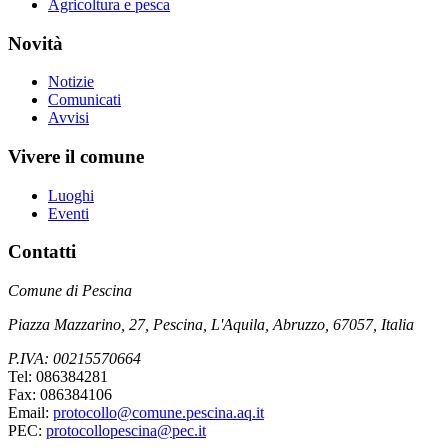
Agricoltura e pesca
Novità
Notizie
Comunicati
Avvisi
Vivere il comune
Luoghi
Eventi
Contatti
Comune di Pescina
Piazza Mazzarino, 27, Pescina, L'Aquila, Abruzzo, 67057, Italia
P.IVA: 00215570664
Tel: 086384281
Fax: 086384106
Email:
protocollo@comune.pescina.aq.it
PEC:
protocollopescina@pec.it