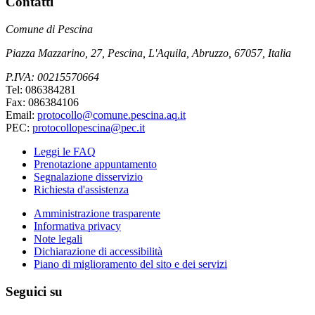
Contatti
Comune di Pescina
Piazza Mazzarino, 27, Pescina, L'Aquila, Abruzzo, 67057, Italia
P.IVA: 00215570664
Tel: 086384281
Fax: 086384106
Email:
protocollo@comune.pescina.aq.it
PEC:
protocollopescina@pec.it
Leggi le FAQ
Prenotazione appuntamento
Segnalazione disservizio
Richiesta d'assistenza
Amministrazione trasparente
Informativa privacy
Note legali
Dichiarazione di accessibilità
Piano di miglioramento del sito e dei servizi
Seguici su