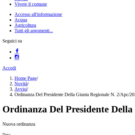
Vivere il comune
Accesso all'informazione
Acqua
Agricoltura
Tutti gli argomenti...
Seguici su
Accedi
Home Page
/
Novità
/
Avvisi
/
Ordinanza Del Presidente Della Giunta Regionale N. 2/Apc/2
Ordinanza Del Presidente Della
Nuova ordinanza
Data: