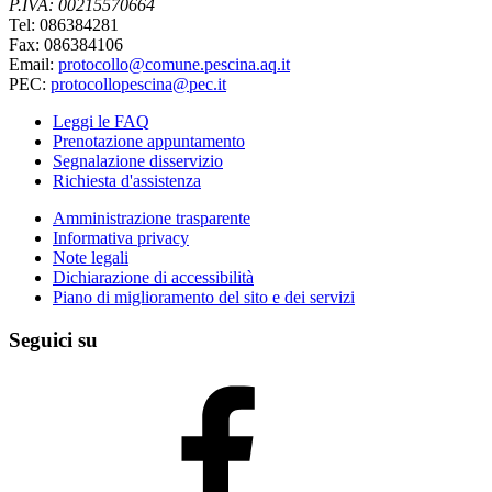
P.IVA: 00215570664
Tel: 086384281
Fax: 086384106
Email:
protocollo@comune.pescina.aq.it
PEC:
protocollopescina@pec.it
Leggi le FAQ
Prenotazione appuntamento
Segnalazione disservizio
Richiesta d'assistenza
Amministrazione trasparente
Informativa privacy
Note legali
Dichiarazione di accessibilità
Piano di miglioramento del sito e dei servizi
Seguici su