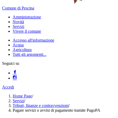
Comune di Pescina
Amministrazione
Novità
Servizi
Vivere il comune
Accesso all'informazione
Acqua
Agricoltura
Tutti gli argomenti...
Seguici su
Accedi
Home Page
/
Servizi
/
Tributi, finanze e contravvenzioni
/
Pagare servizi o avvisi di pagamento tramite PagoPA