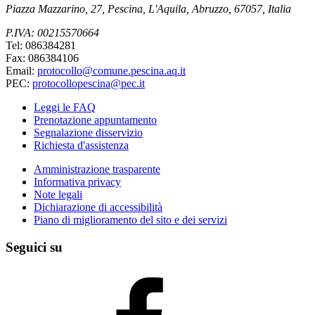
Piazza Mazzarino, 27, Pescina, L'Aquila, Abruzzo, 67057, Italia
P.IVA: 00215570664
Tel: 086384281
Fax: 086384106
Email:
protocollo@comune.pescina.aq.it
PEC:
protocollopescina@pec.it
Leggi le FAQ
Prenotazione appuntamento
Segnalazione disservizio
Richiesta d'assistenza
Amministrazione trasparente
Informativa privacy
Note legali
Dichiarazione di accessibilità
Piano di miglioramento del sito e dei servizi
Seguici su