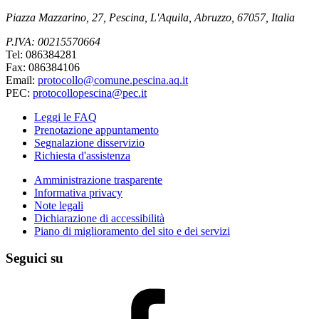
Piazza Mazzarino, 27, Pescina, L'Aquila, Abruzzo, 67057, Italia
P.IVA: 00215570664
Tel: 086384281
Fax: 086384106
Email:
protocollo@comune.pescina.aq.it
PEC:
protocollopescina@pec.it
Leggi le FAQ
Prenotazione appuntamento
Segnalazione disservizio
Richiesta d'assistenza
Amministrazione trasparente
Informativa privacy
Note legali
Dichiarazione di accessibilità
Piano di miglioramento del sito e dei servizi
Seguici su